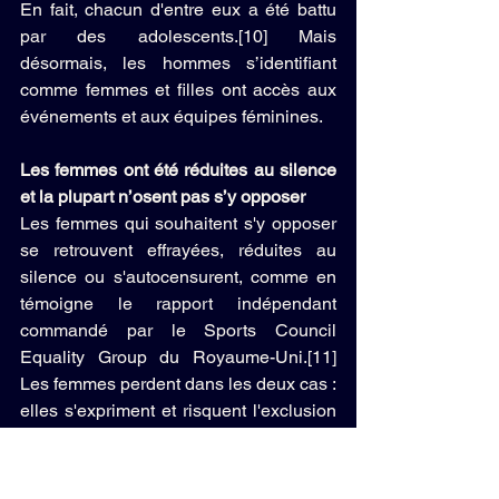
En fait, chacun d'entre eux a été battu 
par des adolescents.[10] Mais 
désormais, les hommes s’identifiant 
comme femmes et filles ont accès aux 
événements et aux équipes féminines.
Les femmes ont été réduites au silence 
et la plupart n’osent pas s’y opposer
Les femmes qui souhaitent s'y opposer 
se retrouvent effrayées, réduites au 
silence ou s'autocensurent, comme en 
témoigne le rapport indépendant 
commandé par le Sports Council 
Equality Group du Royaume-Uni.[11] 
Les femmes perdent dans les deux cas : 
elles s'expriment et risquent l'exclusion 
pour cela, ou elles se taisent et perdent 
leur place dans une équipe ou sur le 
podium. Il s’ensuit que la plupart de ces 