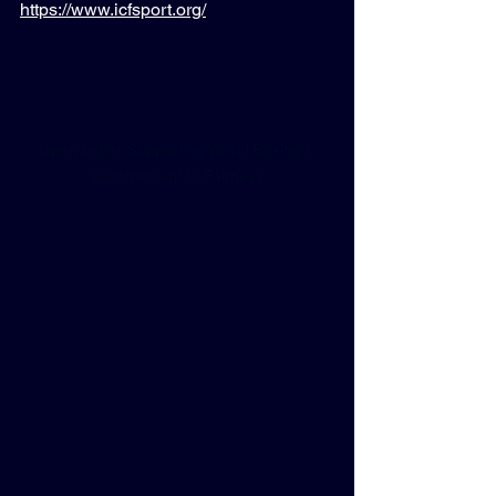
https://www.icfsport.org/
Open Letter Supporting World Boxing's 
Commitment to Fairness